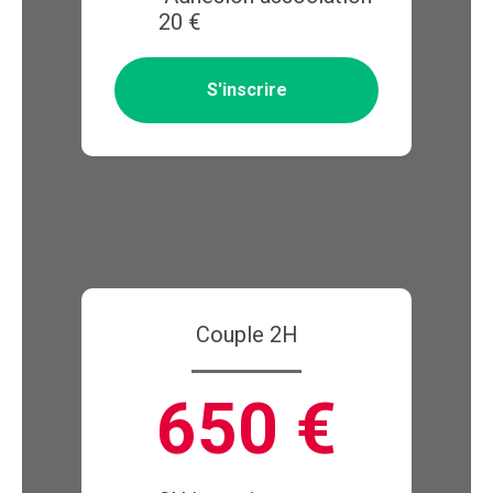
20 €
S'inscrire
Couple 2H
650 €