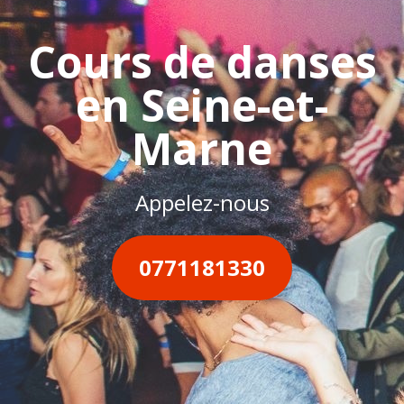
Cours de danses
en Seine-et-
Marne
Appelez-nous
0771181330